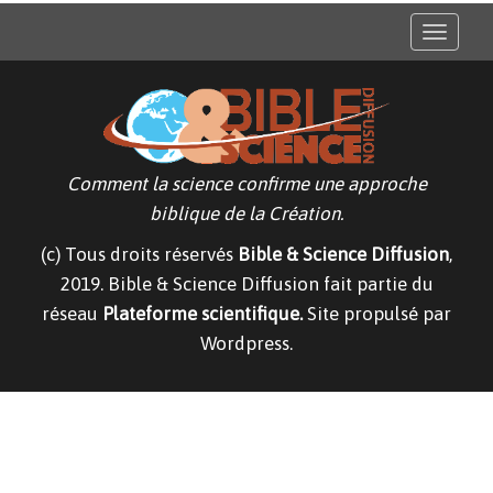
T
o
g
g
l
e
n
a
v
Comment la science confirme une approche
i
g
biblique de la Création.
a
t
(c) Tous droits réservés
Bible & Science Diffusion
,
i
o
2019. Bible & Science Diffusion fait partie du
n
réseau
Plateforme scientifique.
Site propulsé par
Wordpress.