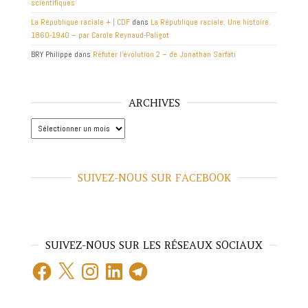
scientifiques
La République raciale + | CDF
dans
La République raciale. Une histoire.
1860-1940 – par Carole Reynaud-Paligot
BRY Philippe
dans
Réfuter l’évolution 2 – de Jonathan Sarfati
ARCHIVES
Archives
SUIVEZ-NOUS SUR FACEBOOK
SUIVEZ-NOUS SUR LES RÉSEAUX SOCIAUX
Facebook
X
Instagram
LinkedIn
Telegram