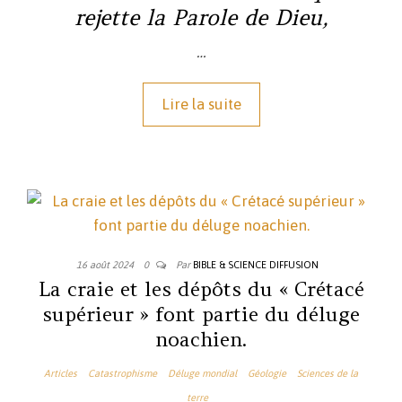
rejette la Parole de Dieu,
…
Lire la suite
16 août 2024
0
Par
BIBLE & SCIENCE DIFFUSION
La craie et les dépôts du « Crétacé
supérieur » font partie du déluge
noachien.
Articles
Catastrophisme
Déluge mondial
Géologie
Sciences de la
terre