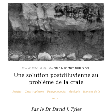
13 août 2024
0
Par
BIBLE & SCIENCE DIFFUSION
Une solution postdiluvienne au
problème de la craie
Articles
Catastrophisme
Déluge mondial
Géologie
Sciences de la
terre
Par le Dr David J. Tyler