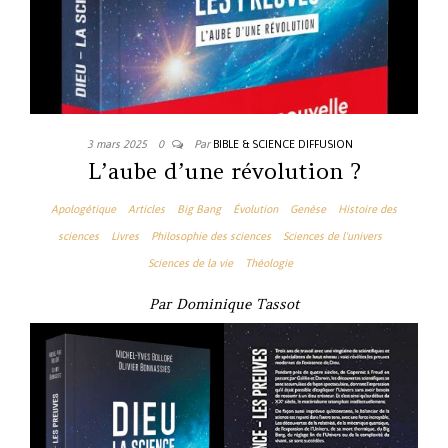
3 mars 2025
0
Par
BIBLE & SCIENCE DIFFUSION
L’aube d’une révolution ?
Apologétique
Articles
Big Bang
Évolution
Genèse
Histoire des
sciences
Livres
Philosophie des sciences
Sciences de l'univers
Sciences de la vie
Théologie
Par Dominique Tassot