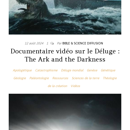
12 août 2024
1
Par
BIBLE & SCIENCE DIFFUSION
Documentaire vidéo sur le Déluge :
The Ark and the Darkness
Apologétique
Catastrophisme
Déluge mondial
Genèse
Génétique
Géologie
Paléontologie
Ressources
Sciences de la terre
Théologie
de la création
Vidéos