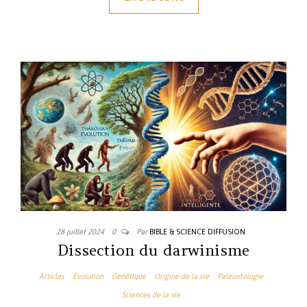
28 juillet 2024
0
Par
BIBLE & SCIENCE DIFFUSION
Dissection du darwinisme
Articles
Évolution
Génétique
Origine de la vie
Paléontologie
Sciences de la vie