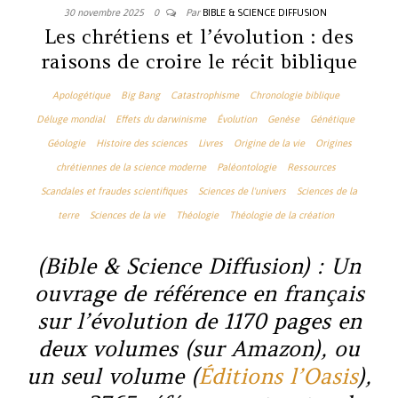
30 novembre 2025
0
Par
BIBLE & SCIENCE DIFFUSION
Les chrétiens et l’évolution : des
raisons de croire le récit biblique
Apologétique
Big Bang
Catastrophisme
Chronologie biblique
Déluge mondial
Effets du darwinisme
Évolution
Genèse
Génétique
Géologie
Histoire des sciences
Livres
Origine de la vie
Origines
chrétiennes de la science moderne
Paléontologie
Ressources
Scandales et fraudes scientifiques
Sciences de l'univers
Sciences de la
terre
Sciences de la vie
Théologie
Théologie de la création
(Bible & Science Diffusion)
: Un
ouvrage de référence en français
sur l’évolution de 1170 pages en
deux volumes (sur Amazon), ou
un seul volume (
Éditions l’Oasis
),