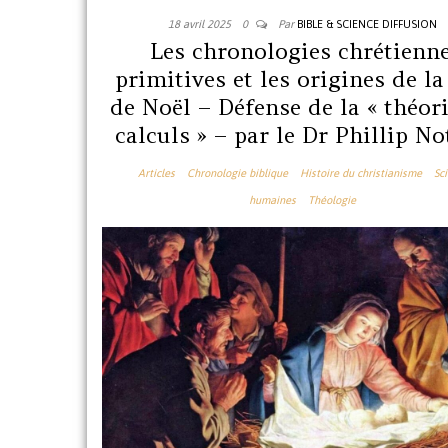
18 avril 2025
0
Par
BIBLE & SCIENCE DIFFUSION
Les chronologies chrétienn
primitives et les origines de la
de Noël – Défense de la « théor
calculs » – par le Dr Phillip No
Articles
Chronologie biblique
Histoire du christianisme
Sc
humaines
Théologie