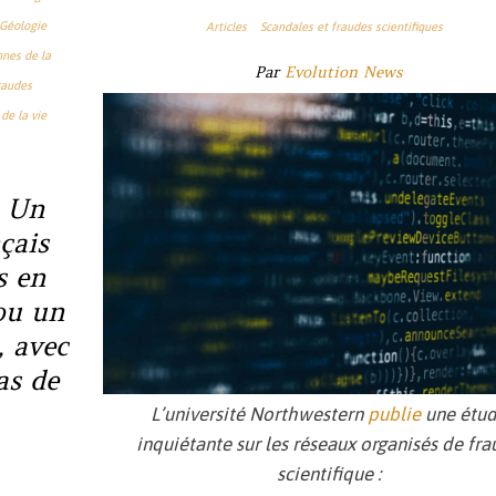
Géologie
Articles
Scandales et fraudes scientifiques
nnes de la
Par
Evolution News
raudes
de la vie
: Un
çais
s en
ou un
, avec
as de
L’université Northwestern
publie
une étu
inquiétante sur les réseaux organisés de fr
scientifique :