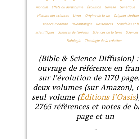
mondial
Effets du darwinisme
Évolution
Genèse
Génétique
Histoire des sciences
Livres
Origine de la vie
Origines chrétie
science moderne
Paléontologie
Ressources
Scandales et f
scientifiques
Sciences de l'univers
Sciences de la terre
Sciences 
Théologie
Théologie de la création
(Bible & Science Diffusion)
ouvrage de référence en fran
sur l’évolution de 1170 page
deux volumes (sur Amazon), 
seul volume (
Éditions l’Oasis
)
2765 références et notes de b
page et un
…