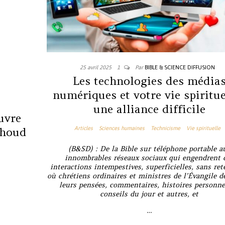
25 avril 2025
1
Par
BIBLE & SCIENCE DIFFUSION
Les technologies des média
numériques et votre vie spiritue
une alliance difficile
uvre
thoud
Articles
Sciences humaines
Technicisme
Vie spirituelle
(B&SD) :
De la Bible sur téléphone portable a
innombrables réseaux sociaux qui engendrent 
interactions intempestives, superficielles, sans ret
où chrétiens ordinaires et ministres de l’Évangile d
leurs pensées, commentaires, histoires personne
conseils du jour et autres, et
…