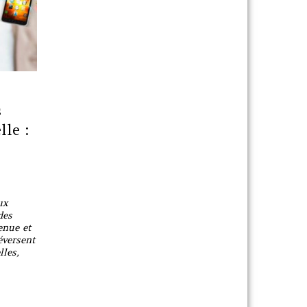
s
lle :
ux
des
enue et
éversent
lles,