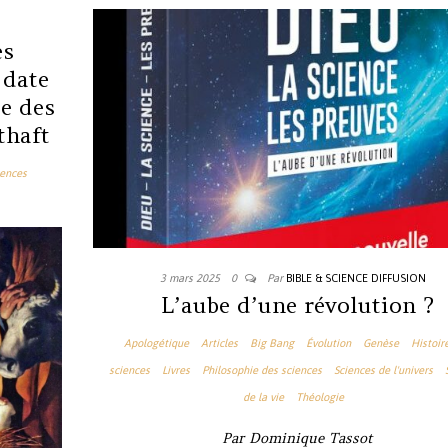
es
 date
ie des
thaft
iences
3 mars 2025
0
Par
BIBLE & SCIENCE DIFFUSION
L’aube d’une révolution ?
Apologétique
Articles
Big Bang
Évolution
Genèse
Histoir
sciences
Livres
Philosophie des sciences
Sciences de l'univers
de la vie
Théologie
Par Dominique Tassot