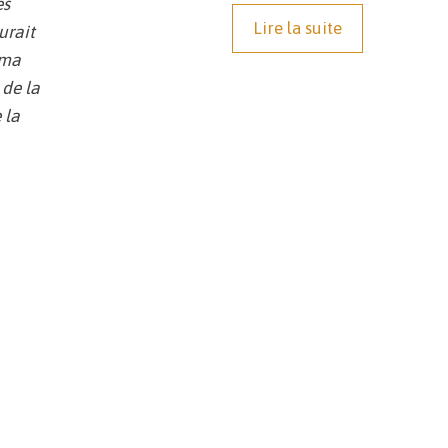
es
Lire la suite
urait
 ma
 de la
 la