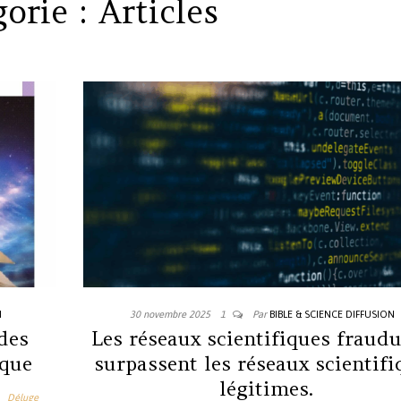
gorie :
Articles
N
30 novembre 2025
1
Par
BIBLE & SCIENCE DIFFUSION
 des
Les réseaux scientifiques fraud
ique
surpassent les réseaux scientifi
légitimes.
Déluge