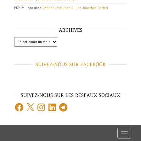
BRY Philippe
dans
Réfuter l’évolution 2 – de Jonathan Sarfati
ARCHIVES
Archives
SUIVEZ-NOUS SUR FACEBOOK
SUIVEZ-NOUS SUR LES RÉSEAUX SOCIAUX
Facebook
X
Instagram
LinkedIn
Telegram
T
o