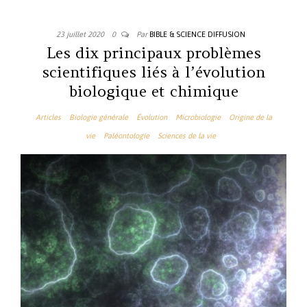
23 juillet 2020
0
Par
BIBLE & SCIENCE DIFFUSION
Les dix principaux problèmes
scientifiques liés à l’évolution
biologique et chimique
Articles
Biologie générale
Évolution
Microbiologie
Origine de la
vie
Paléontologie
Sciences de la vie