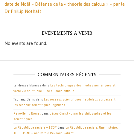
date de Noël – Défense de la « théorie des calculs » – par le
Dr Phillip Nothaft
EVÉNEMENTS À VENIR
No events are found.
COMMENTAIRES RÉCENTS
tendresse Mwanza
dans
Les technologies des médias numériques et
votre vie spirituelle : une alliance difficile
Tschanz Denis
dans
Les réseaux scientifiques frauduleux surpassent
les réseaux scientifiques légitimes.
Rene-Henry Brunet
dans
Jésus-Christ vu par les philosophes et les
scientifiques
La République raciale + | CDF
dans
La République raciale. Une histoire.
1860-1940 – par Carole Reynaud-Paligot