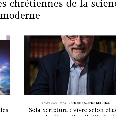
es chrétiennes de la scien
moderne
N
4 mars 2023
0
Par
BIBLE & SCIENCE DIFFUSION
 des
Sola Scriptura : vivre selon ch