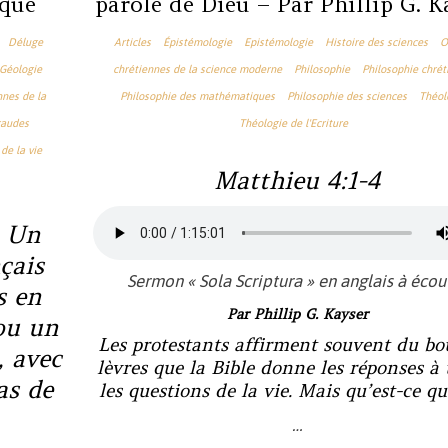
ique
parole de Dieu – Par Phillip G. K
Déluge
Articles
Épistémologie
Epistémologie
Histoire des sciences
O
Géologie
chrétiennes de la science moderne
Philosophie
Philosophie chrét
nnes de la
Philosophie des mathématiques
Philosophie des sciences
Théol
raudes
Théologie de l'Ecriture
de la vie
Matthieu 4:1-4
: Un
çais
Sermon « Sola Scriptura » en anglais à écou
s en
Par Phillip G. Kayser
ou un
Les protestants affirment souvent du bo
, avec
lèvres que la Bible donne les réponses à 
as de
les questions de la vie. Mais qu’est-ce qu
…