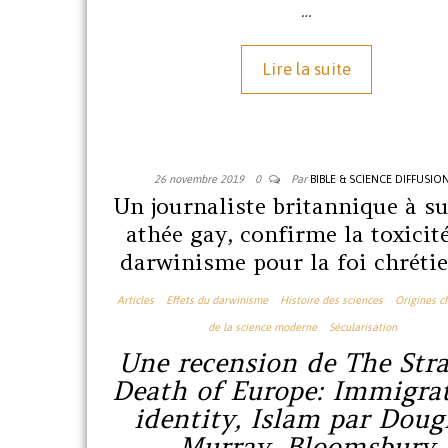
…
Lire la suite
26 novembre 2019
0
Par
BIBLE & SCIENCE DIFFUSIO
Un journaliste britannique à su
athée gay, confirme la toxicit
darwinisme pour la foi chréti
Articles
Effets du darwinisme
Histoire des sciences
Origines c
de la science moderne
Sécularisation
Une recension de
The Str
Death of Europe: Immigrat
identity, Islam
par Doug
Murray, Bloomsbury