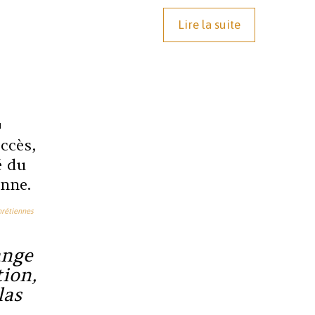
Lire la suite
N
ccès,
é du
enne.
hrétiennes
ange
ion,
las