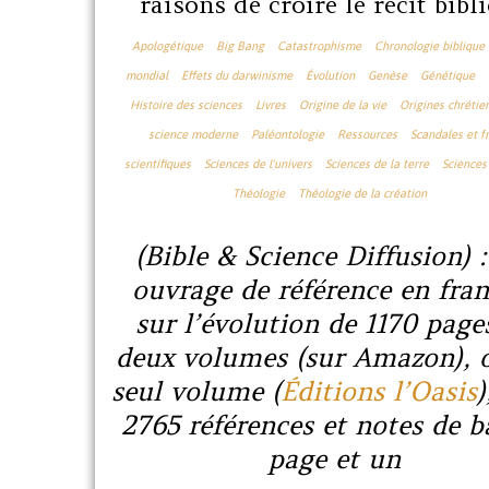
raisons de croire le récit bibl
Apologétique
Big Bang
Catastrophisme
Chronologie biblique
mondial
Effets du darwinisme
Évolution
Genèse
Génétique
Histoire des sciences
Livres
Origine de la vie
Origines chrétie
science moderne
Paléontologie
Ressources
Scandales et f
scientifiques
Sciences de l'univers
Sciences de la terre
Sciences 
Théologie
Théologie de la création
(Bible & Science Diffusion)
ouvrage de référence en fran
sur l’évolution de 1170 page
deux volumes (sur Amazon), 
seul volume (
Éditions l’Oasis
)
2765 références et notes de b
page et un