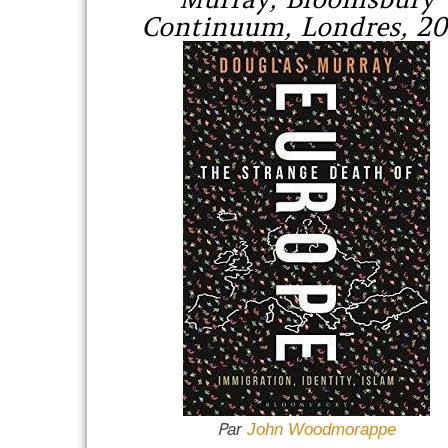
Continuum, Londres, 20
P
ar
John Woodmorappe