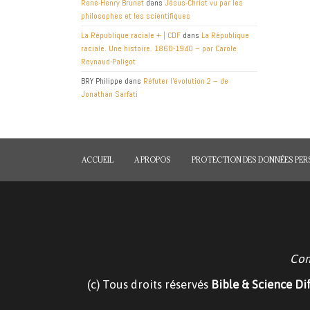
Rene-Henry Brunet
dans
Jésus-Christ vu par les
philosophes et les scientifiques
La République raciale + | CDF
dans
La République
raciale. Une histoire. 1860-1940 – par Carole
Reynaud-Paligot
BRY Philippe
dans
Réfuter l’évolution 2 – de
Jonathan Sarfati
ACCUEIL
A PROPOS
PROTECTION DES DONNÉES PE
Com
(c) Tous droits réservés
Bible & Science Di