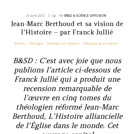
25 avril 2021
1
Par
BIBLE & SCIENCE DIFFUSION
Jean-Marc Berthoud et sa vision de
l’Histoire – par Franck Jullié
Articles
Théologie
Théologie de l'alliance
Théologie de la création
B&SD : C’est avec joie que nous
publions l’article ci-dessous de
Franck Jullié qui a produit une
recension remarquable de
l’œuvre en cinq tomes du
théologien réformé Jean-Marc
Berthoud
, L’Histoire alliancielle
de l’Église dans le monde.
Cet