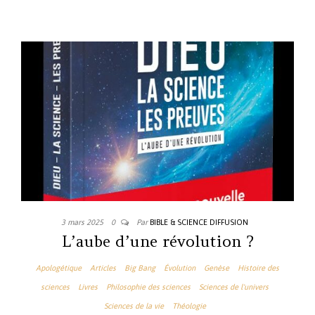
3 mars 2025
0
Par
BIBLE & SCIENCE DIFFUSION
L’aube d’une révolution ?
Apologétique
Articles
Big Bang
Évolution
Genèse
Histoire des
sciences
Livres
Philosophie des sciences
Sciences de l'univers
Sciences de la vie
Théologie