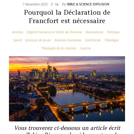
7 décembre 2022
0
Par
BIBLE & SCIENCE DIFFUSION
Pourquoi la Déclaration de
Francfort est nécessaire
Articles
Dignité humaine et droits de l'homme
Naturalisme
Politique
Santé
Sciences de la vie
Sciences humaines
Scientisme
Théologie
Théologie de la création
Vaccins
Vous trouverez ci-dessous un article écrit