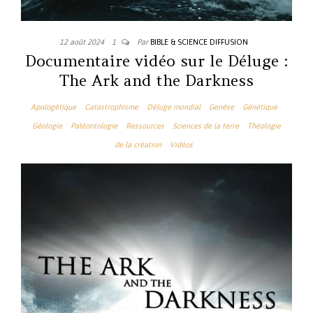
12 août 2024
1
Par
BIBLE & SCIENCE DIFFUSION
Documentaire vidéo sur le Déluge :
The Ark and the Darkness
Apologétique
Catastrophisme
Déluge mondial
Genèse
Génétique
Géologie
Paléontologie
Ressources
Sciences de la terre
Théologie
de la création
Vidéos