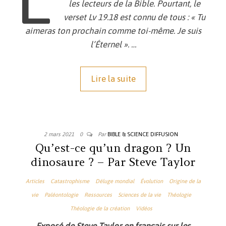
les lecteurs de la Bible. Pourtant, le
verset Lv 19.18 est connu de tous : « Tu
aimeras ton prochain comme toi-même. Je suis
l’Éternel ». …
Lire la suite
2 mars 2021
0
Par
BIBLE & SCIENCE DIFFUSION
Qu’est-ce qu’un dragon ? Un
dinosaure ? – Par Steve Taylor
Articles
Catastrophisme
Déluge mondial
Évolution
Origine de la
vie
Paléontologie
Ressources
Sciences de la vie
Théologie
Théologie de la création
Vidéos
Exposé de Steve Taylor en français sur les