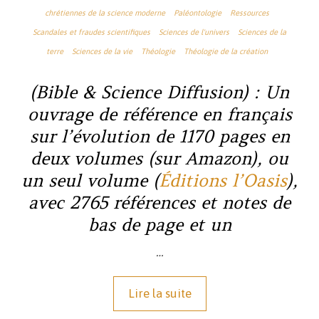
chrétiennes de la science moderne
Paléontologie
Ressources
Scandales et fraudes scientifiques
Sciences de l'univers
Sciences de la
terre
Sciences de la vie
Théologie
Théologie de la création
(Bible & Science Diffusion)
: Un
ouvrage de référence en français
sur l’évolution de 1170 pages en
deux volumes (sur Amazon), ou
un seul volume (
Éditions l’Oasis
),
avec 2765 références et notes de
bas de page et un
…
Lire la suite