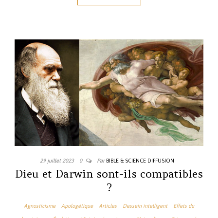
29 juillet 2023
0
Par
BIBLE & SCIENCE DIFFUSION
Dieu et Darwin sont-ils compatibles
?
Agnosticisme
Apologétique
Articles
Dessein intelligent
Effets du