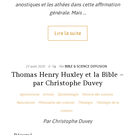
anostiques et les athées dans cette affirmation
générale. Mais …
Lire la suite
23 août 2020
0
Par
BIBLE & SCIENCE DIFFUSION
Thomas Henry Huxley et la Bible –
par Christophe Duvey
Agnosticisme
Articles
Épistémologie
Histoire des sciences
Naturalisme
Philosophie des sciences
Théologie
Théologie de la
création
Par Christophe Duvey
Résumé