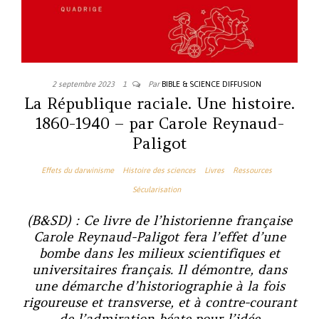
2 septembre 2023
1
Par
BIBLE & SCIENCE DIFFUSION
La République raciale. Une histoire.
1860-1940 – par Carole Reynaud-
Paligot
Effets du darwinisme
Histoire des sciences
Livres
Ressources
Sécularisation
(B&SD) : Ce livre de l’historienne française
Carole Reynaud-Paligot fera l’effet d’une
bombe dans les milieux scientifiques et
universitaires français. Il démontre, dans
une démarche d’historiographie à la fois
rigoureuse et transverse, et à contre-courant
de l’admiration béate pour l’idée