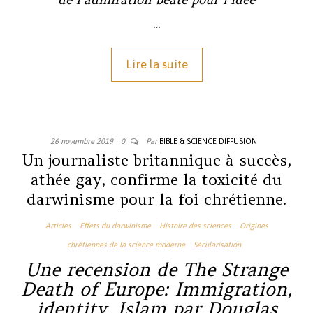
…
Lire la suite
26 novembre 2019
0
Par
BIBLE & SCIENCE DIFFUSION
Un journaliste britannique à succès,
athée gay, confirme la toxicité du
darwinisme pour la foi chrétienne.
Articles
Effets du darwinisme
Histoire des sciences
Origines
chrétiennes de la science moderne
Sécularisation
Une recension de
The Strange
Death of Europe: Immigration,
identity, Islam
par Douglas