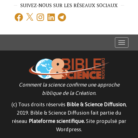
SUIVEZ-NOUS SUR LES RÉSEAUX SOCIAUX
Facebook
X
Instagram
LinkedIn
Telegram
T
o
g
g
l
e
n
a
v
Comment la science confirme une approche
i
g
biblique de la Création.
a
t
(c) Tous droits réservés
Bible & Science Diffusion
,
i
o
2019. Bible & Science Diffusion fait partie du
n
réseau
Plateforme scientifique.
Site propulsé par
Wordpress.