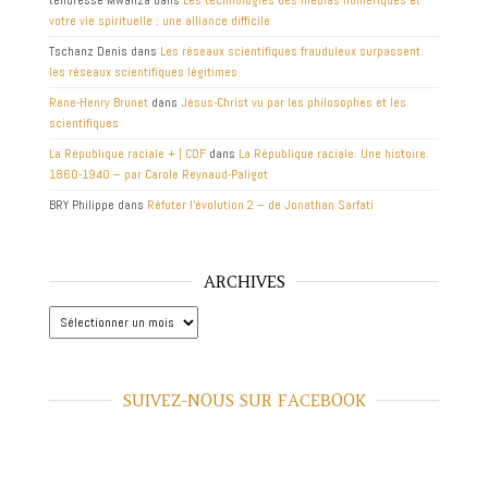
votre vie spirituelle : une alliance difficile
Tschanz Denis
dans
Les réseaux scientifiques frauduleux surpassent
les réseaux scientifiques légitimes.
Rene-Henry Brunet
dans
Jésus-Christ vu par les philosophes et les
scientifiques
La République raciale + | CDF
dans
La République raciale. Une histoire.
1860-1940 – par Carole Reynaud-Paligot
BRY Philippe
dans
Réfuter l’évolution 2 – de Jonathan Sarfati
ARCHIVES
Archives
SUIVEZ-NOUS SUR FACEBOOK