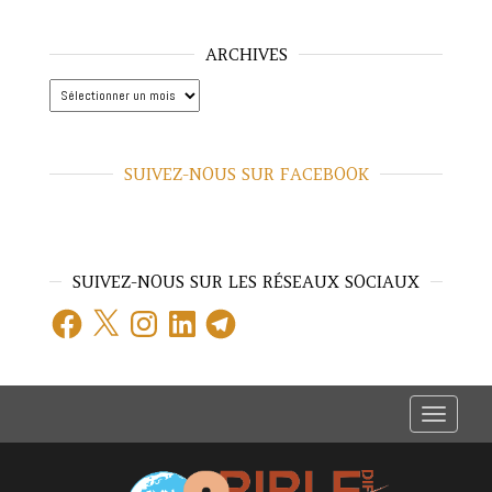
ARCHIVES
Archives
SUIVEZ-NOUS SUR FACEBOOK
SUIVEZ-NOUS SUR LES RÉSEAUX SOCIAUX
Facebook
X
Instagram
LinkedIn
Telegram
T
o
g
g
l