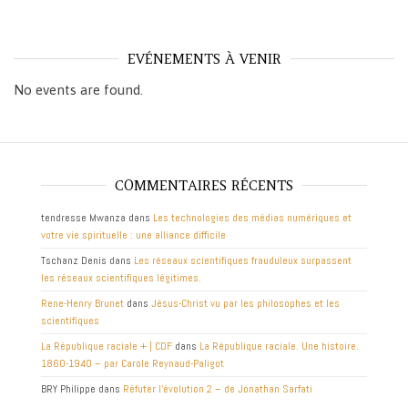
EVÉNEMENTS À VENIR
No events are found.
COMMENTAIRES RÉCENTS
tendresse Mwanza
dans
Les technologies des médias numériques et
votre vie spirituelle : une alliance difficile
Tschanz Denis
dans
Les réseaux scientifiques frauduleux surpassent
les réseaux scientifiques légitimes.
Rene-Henry Brunet
dans
Jésus-Christ vu par les philosophes et les
scientifiques
La République raciale + | CDF
dans
La République raciale. Une histoire.
1860-1940 – par Carole Reynaud-Paligot
BRY Philippe
dans
Réfuter l’évolution 2 – de Jonathan Sarfati