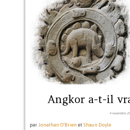
Angkor a-t-il v
4 novembre 2
par
Jonathan O’Brien
et
Shaun Doyle