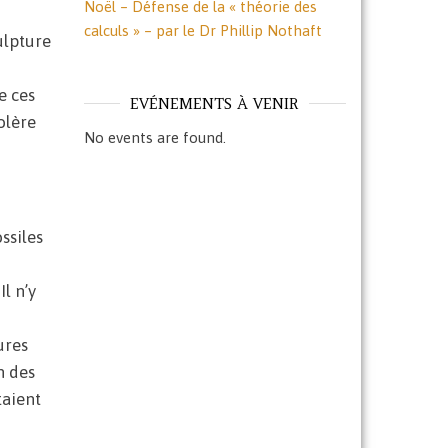
Noël – Défense de la « théorie des
calculs » – par le Dr Phillip Nothaft
ulpture
e ces
EVÉNEMENTS À VENIR
olère
No events are found.
ssiles
l n’y
ures
n des
taient