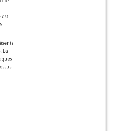
r le
 est
e
résents
. La
laques
dessus