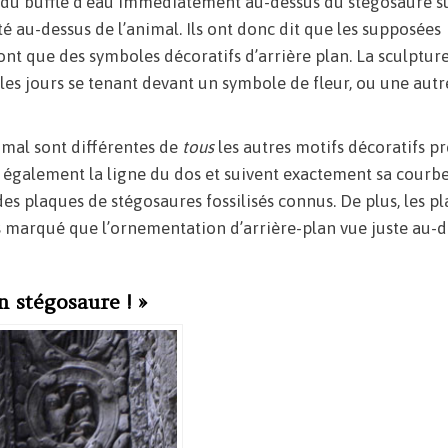
 du buffle d’eau immédiatement au-dessus du stégosaure su
é au-dessus de l’animal. Ils ont donc dit que les supposées
ont que des symboles décoratifs d’arrière plan. La sculpture
 les jours se tenant devant un symbole de fleur, ou une autr
imal sont différentes de
tous
les autres motifs décoratifs p
 également la ligne du dos et suivent exactement sa courbe
des plaques de stégosaures fossilisés connus. De plus, les p
us marqué que l’ornementation d’arrière-plan vue juste au-
 stégosaure ! »