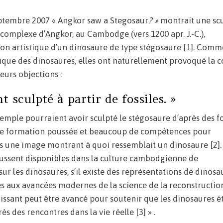
ptembre 2007 « Angkor saw a Stegosaur
? »
montrait une sc
 complexe d’Angkor, au Cambodge (vers 1200 apr. J.-C.),
on artistique d’un dinosaure de type stégosaure [1]. Comm
ique des dinosaures, elles ont naturellement provoqué la c
leurs objections :
nt sculpté à partir de fossiles. »
temple pourraient avoir sculpté le stégosaure d’après des fo
 une formation poussée et beaucoup de compétences pour
es une image montrant à quoi ressemblait un dinosaure [2]. I
 fussent disponibles dans la culture cambodgienne de
 les dinosaures, s’il existe des représentations de dinosa
s aux avancées modernes de la science de la reconstructio
issant peut être avancé pour soutenir que les dinosaures é
s des rencontres dans la vie réelle [3] » .