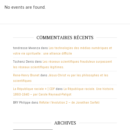
No events are found.
COMMENTAIRES RÉCENTS
tendresse Mwanza
dans
Les technologies des médias numériques et
votre vie spirituelle : une alliance difficile
Tschanz Denis
dans
Les réseaux scientifiques frauduleux surpassent
les réseaux scientifiques légitimes.
Rene-Henry Brunet
dans
Jésus-Christ vu par les philosophes et les
scientifiques
La République raciale + | CDF
dans
La République raciale. Une histoire.
1860-1940 – par Carole Reynaud-Paligot
BRY Philippe
dans
Réfuter l’évolution 2 – de Jonathan Sarfati
ARCHIVES