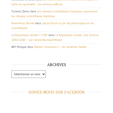
votre vie spirituelle : une alliance difficile
Tschanz Denis
dans
Les réseaux scientifiques frauduleux surpassent
les réseaux scientifiques légitimes.
Rene-Henry Brunet
dans
Jésus-Christ vu par les philosophes et les
scientifiques
La République raciale + | CDF
dans
La République raciale. Une histoire.
1860-1940 – par Carole Reynaud-Paligot
BRY Philippe
dans
Réfuter l’évolution 2 – de Jonathan Sarfati
ARCHIVES
Archives
SUIVEZ-NOUS SUR FACEBOOK