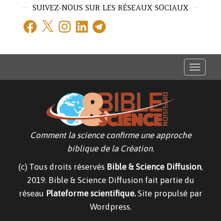
SUIVEZ-NOUS SUR LES RÉSEAUX SOCIAUX
Facebook
X
Instagram
LinkedIn
Telegram
T
o
g
g
l
e
n
a
v
Comment la science confirme une approche
i
g
biblique de la Création.
a
t
(c) Tous droits réservés
Bible & Science Diffusion
,
i
o
2019. Bible & Science Diffusion fait partie du
n
réseau
Plateforme scientifique.
Site propulsé par
Wordpress.