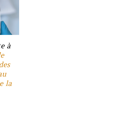
te à
de
des
au
e la