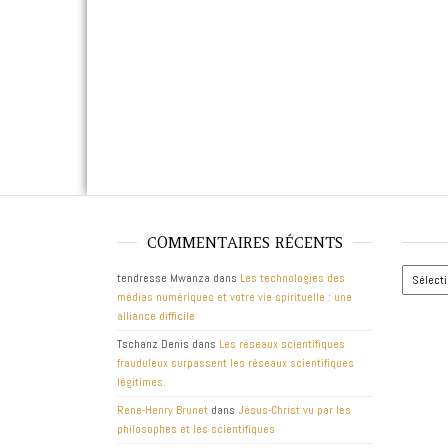
COMMENTAIRES RÉCENTS
Archives
tendresse Mwanza
dans
Les technologies des
médias numériques et votre vie spirituelle : une
alliance difficile
Tschanz Denis
dans
Les réseaux scientifiques
frauduleux surpassent les réseaux scientifiques
légitimes.
Rene-Henry Brunet
dans
Jésus-Christ vu par les
philosophes et les scientifiques