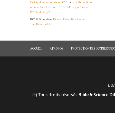
La République raciale + | CDF
dans
La République
raciale. Une histoire. 1860-1940 – par Carole
Reynaud-Paligot
BRY Philippe
dans
Réfuter l’évolution 2 – de
Jonathan Sarfati
ACCUEIL
A PROPOS
PROTECTION DES DONNÉES PE
Com
(c) Tous droits réservés
Bible & Science Di