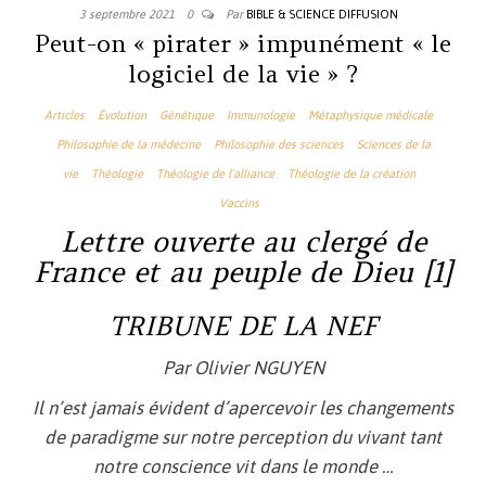
3 septembre 2021
0
Par
BIBLE & SCIENCE DIFFUSION
Peut-on « pirater » impunément « le
logiciel de la vie » ?
Articles
Évolution
Génétique
Immunologie
Métaphysique médicale
Philosophie de la médecine
Philosophie des sciences
Sciences de la
vie
Théologie
Théologie de l'alliance
Théologie de la création
Vaccins
Lettre ouverte au clergé de
France et au peuple de Dieu [1]
TRIBUNE DE LA NEF
Par Olivier NGUYEN
Il n’est jamais évident d’apercevoir les changements
de paradigme sur notre perception du vivant tant
notre conscience vit dans le monde …