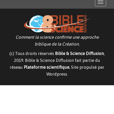
T
o
g
g
l
e
n
a
v
Comment la science confirme une approche
i
g
biblique de la Création.
a
t
(c) Tous droits réservés
Bible & Science Diffusion
,
i
o
2019. Bible & Science Diffusion fait partie du
n
réseau
Plateforme scientifique.
Site propulsé par
Wordpress.