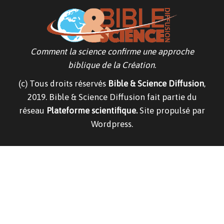
g
l
e
n
a
v
Comment la science confirme une approche
i
g
biblique de la Création.
a
t
(c) Tous droits réservés
Bible & Science Diffusion
,
i
o
2019. Bible & Science Diffusion fait partie du
n
réseau
Plateforme scientifique.
Site propulsé par
Wordpress.