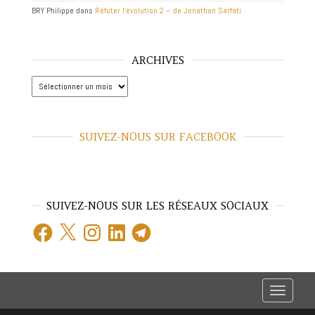
BRY Philippe
dans
Réfuter l’évolution 2 – de Jonathan Sarfati
ARCHIVES
Archives
SUIVEZ-NOUS SUR FACEBOOK
SUIVEZ-NOUS SUR LES RÉSEAUX SOCIAUX
Facebook
X
Instagram
LinkedIn
Telegram
T
o
g