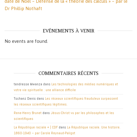
date de Noël – Défense de la « théorie des calculs » – par le
Dr Phillip Nothaft
EVÉNEMENTS À VENIR
No events are found.
COMMENTAIRES RÉCENTS
tendresse Mwanza
dans
Les technologies des médias numériques et
votre vie spirituelle : une alliance difficile
Tschanz Denis
dans
Les réseaux scientifiques frauduleux surpassent
les réseaux scientifiques légitimes.
Rene-Henry Brunet
dans
Jésus-Christ vu par les philosophes et les
scientifiques
La République raciale + | CDF
dans
La République raciale. Une histoire.
1860-1940 – par Carole Reynaud-Paligot