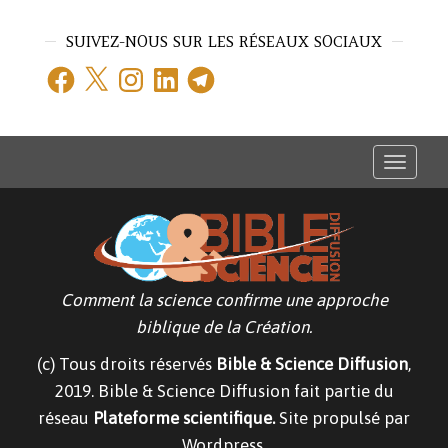
SUIVEZ-NOUS SUR LES RÉSEAUX SOCIAUX
Facebook
X
Instagram
LinkedIn
Telegram
T
o
g
g
l
e
n
a
v
Comment la science confirme une approche
i
g
biblique de la Création.
a
t
(c) Tous droits réservés
Bible & Science Diffusion
,
i
o
2019. Bible & Science Diffusion fait partie du
n
réseau
Plateforme scientifique.
Site propulsé par
Wordpress.