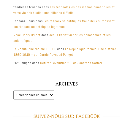
tendresse Mwanza
dans
Les technologies des médias numériques et
votre vie spirituelle : une alliance difficile
Tschanz Denis
dans
Les réseaux scientifiques frauduleux surpassent
les réseaux scientifiques légitimes.
Rene-Henry Brunet
dans
Jésus-Christ vu par les philosophes et les
scientifiques
La République raciale + | CDF
dans
La République raciale. Une histoire.
1860-1940 – par Carole Reynaud-Paligot
BRY Philippe
dans
Réfuter l’évolution 2 – de Jonathan Sarfati
ARCHIVES
Archives
SUIVEZ-NOUS SUR FACEBOOK