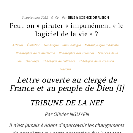
3 septembre 2021
0
Par
BIBLE & SCIENCE DIFFUSION
Peut-on « pirater » impunément « le
logiciel de la vie » ?
Articles
Évolution
Génétique
Immunologie
Métaphysique médicale
Philosophie de la médecine
Philosophie des sciences
Sciences de la
vie
Théologie
Théologie de l'alliance
Théologie de la création
Vaccins
Lettre ouverte au clergé de
France et au peuple de Dieu [1]
TRIBUNE DE LA NEF
Par Olivier NGUYEN
Il n’est jamais évident d’apercevoir les changements