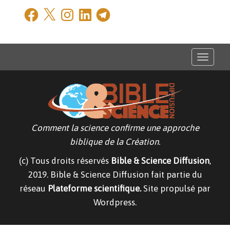
Facebook
X
Instagram
LinkedIn
Telegram
T
o
g
g
l
e
n
a
v
Comment la science confirme une approche
i
g
biblique de la Création.
a
t
(c) Tous droits réservés
Bible & Science Diffusion
,
i
o
2019. Bible & Science Diffusion fait partie du
n
réseau
Plateforme scientifique.
Site propulsé par
Wordpress.