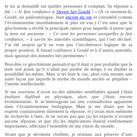
Je lui ai demandé sur quelles personnes il comptait. Sa réponse
a
été
:
« Je fais confiance à
Steven Jay Gould
! »
(À ce
moment-là
,
Gould, un paléontologue, était
encore en vie
et considéré comme
l’évolutionniste mondialement le plus en vue.) C’est ainsi que le
géochimiste a révélé la principale raison pour laquelle il pense que
la terre est ancienne :
«
C
e sont les personnes auxquelles je fais
confiance
,
»
à savoir les autorités scientifiques, qui l’ont déclaré.
J
’ai été
surpris qu’il ne voie pas l’incohérence logique de sa
propre position. Il faisait confiance à Gould et à d’autres autorités,
mais ignorait des données très pertinentes !
Peut-être
c
e géochimiste pensait-il qu’il était si peu probable que la
terre soit jeune qu’il n’allait pas perdre d
e
temps à en étudier la
possibilité lui-même. Mais si tel était le cas, alors cela montre une
autre façon par laquelle le mythe du monde ancien se perpétue –
l’inertie intellectuelle.
Je me souviens d’avoir eu des attitudes semblables quand j’étais
étudiant diplômé en physique, alors que j’étais encore
évolutionniste. Je m’interrogeais sur une contradiction apparente
dans l’évolutionnisme biologique. Mais je me disais que les
experts connaissaient sûrement la réponse, et j’avais mon mémoire
de recherche à faire. Je ne savais pas que (a) les experts n’avaient
aucune réponse, et
que
(b) les implications étaient extrêmement
importantes, affectant l’
ensemble de ma vision du monde.
Avant que je devienne chrétien, je résistais aux preuves d’une