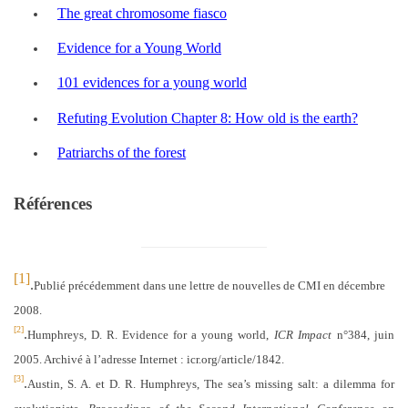
The great chromosome fiasco
Evidence for a Young World
101 evidences for a young world
Refuting Evolution Chapter 8: How old is the earth?
Patriarchs of the forest
Références
[1]
.
Publié précédemment dans une lettre de nouvelles de CMI en décembre
2008.
[2]
.
Humphreys, D. R.
Evidence for a young world,
ICR Impact
n°
384,
juin
2005. Archiv
é à l’adresse Internet :
icr.org/article/1842.
[3]
.
Austin, S. A.
et
D. R. Humphreys, The sea’s missing salt: a dilemma for