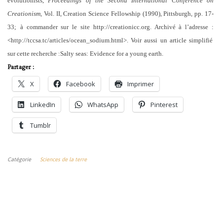
evolutionists,
Proceedings of the Second International Conference on
Creationism
, Vol. II, Creation Science Fellowship (1990), Pittsburgh, pp. 17-
33
;
à commander sur le site
http://creationicc.org. Archiv
é à l’adresse :
<http://tccsa.tc/articles/ocean_sodium.html>.
Voir aussi un
article
simplifié
sur cette recherche :
Salty seas: Evidence for a young earth.
Partager :
X
Facebook
Imprimer
LinkedIn
WhatsApp
Pinterest
Tumblr
Catégorie
Sciences de la terre