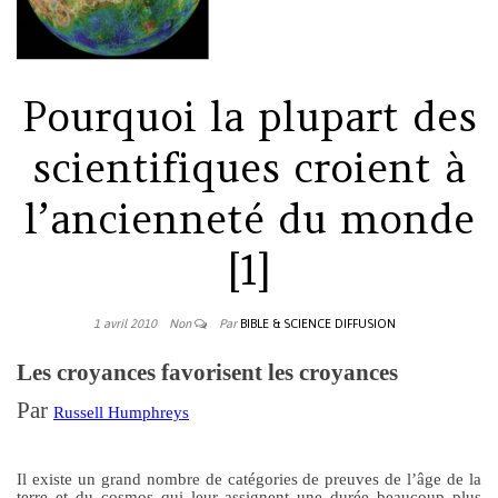
Pourquoi la plupart des
scientifiques croient à
l’ancienneté du monde
[1]
1 avril 2010
Non
Par
BIBLE & SCIENCE DIFFUSION
Les croyances favorisent les croyances
Par
Russell Humphreys
Il existe un grand nombre de catégories de preuves de l’âge de la
terre et du cosmos qui leur assignent une durée beaucoup plus