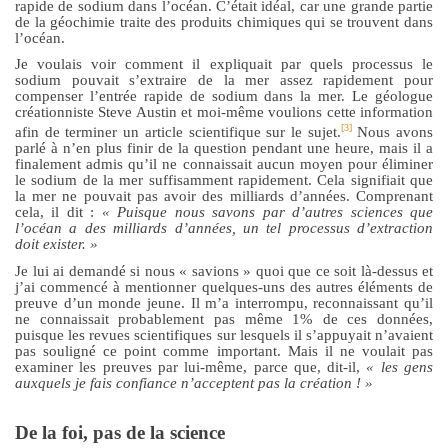
rapide de sodium dans l’océan. C’était idéal, car une grande partie
de la géochimie traite des produits chimiques qui se trouvent dans
l’océan.
Je voulais voir comment il expliquait par quels processus le
sodium pouvait s’extraire de la mer assez rapidement pour
compenser l’entrée rapide de sodium dans la mer. Le géologue
créationniste Steve Austin et moi-même voulions cette information
[3]
afin de terminer un article scientifique sur le sujet.
Nous avons
parlé à n’en plus finir de la question pendant une heure, mais il a
finalement admis qu’il ne connaissait aucun moyen pour éliminer
le sodium de la mer suffisamment rapidement. Cela signifiait que
la mer ne pouvait pas avoir des milliards d’années. Comprenant
cela, il dit :
« Puisque nous savons par d’autres sciences que
l’océan
a
des milliards d’années, un tel processus d’extraction
doit exister. »
Je lui ai demandé si nous « savions » quoi que ce soit là-dessus et
j’ai commencé à mentionner quelques-uns des autres éléments de
preuve d’un monde jeune. Il m’a interrompu, reconnaissant qu’il
ne connaissait probablement pas même
1%
de ces données,
puisque les revues scientifiques sur lesquels il s’appuyait n’avaient
pas souligné ce point comme important. Mais il ne voulait pas
examiner les preuves par lui-même, parce que, dit-il,
« les gens
auxquels je fais confiance n’acceptent pas la création ! »
De la foi, pas de la science