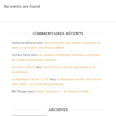
No events are found.
COMMENTAIRES RÉCENTS
tendresse Mwanza
dans
Les technologies des médias numériques et
votre vie spirituelle : une alliance difficile
Tschanz Denis
dans
Les réseaux scientifiques frauduleux surpassent
les réseaux scientifiques légitimes.
Rene-Henry Brunet
dans
Jésus-Christ vu par les philosophes et les
scientifiques
La République raciale + | CDF
dans
La République raciale. Une histoire.
1860-1940 – par Carole Reynaud-Paligot
BRY Philippe
dans
Réfuter l’évolution 2 – de Jonathan Sarfati
ARCHIVES