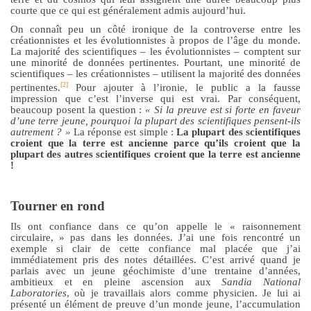
courte que ce qui est généralement admis aujourd’hui.
On connaît peu un côté ironique de la controverse entre les
créationnistes et les évolutionnistes à propos de l’âge du monde.
La majorité des scientifiques – les évolutionnistes – comptent sur
une minorité de données pertinentes. Pourtant, une minorité de
scientifiques – les créationnistes – utilisent la majorité des données
[2]
pertinentes.
Pour ajouter à l’ironie, le public a la fausse
impression que c’est l’inverse qui est vrai. Par conséquent,
beaucoup posent la question :
« Si la preuve est si forte en faveur
d’une terre jeune, pourquoi la plupart des scientifiques pensent-ils
autrement ? »
La réponse est simple :
La plupart des scientifiques
croient que la terre est ancienne parce qu’ils croient que la
plupart des autres scientifiques croient que la terre est ancienne
!
Tourner en rond
Ils ont confiance dans ce qu’on appelle le « raisonnement
circulaire
, »
pas dans les données. J’ai une fois rencontré un
exemple si clair de cette confiance mal placée que j’ai
immédiatement pris des notes détaillées. C’est arrivé quand je
parlais avec un jeune géochimiste d’une trentaine d’années,
ambitieux et en pleine ascension aux
Sandia National
Laboratories
, où je travaillais alors comme physicien. Je lui ai
présenté un élément de preuve d’un monde jeune, l’accumulation