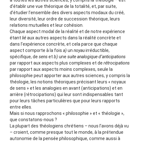
à toutes les autres sciences, y compris la théologie – est
d’établir une vue théorique de la totalité, et, par suite,
d’étudier l’ensemble des divers aspects modaux du créé,
leur diversité, leur ordre de succession théorique, leurs
relations mutuelles et leur cohésion.
Chaque aspect modal de la réalité et de notre expérience
étant
lié
aux autres aspects dans la réalité concrète et
dans l’expérience concrète, et cela parce que chaque
aspect comporte à la fois
a)
un
noyau
irréductible,
spécifique, de
sens
et
b)
une
suite analogique d’anticipations
par rapport aux aspects plus complexes et de
rétrocipations
par rapport aux aspects moins complexes, seule la
philosophie peut apporter aux autres sciences, y compris la
théologie, les notions théoriques précisant leurs « noyaux
de sens » et les analogies en avant (anticipations) et en
arrière (rétrocipations) qui leur sont indispensables tant
pour leurs tâches particulières que pour leurs rapports
entre elles.
Mais si nous rapprochons « philosophie » et « théologie »,
que constatons-nous ?
La plupart des théologiens chrétiens – nous l’avons déjà vu
– croient, comme presque tout le monde, à la prétendue
autonomie de la pensée philosophique, comme aussi à