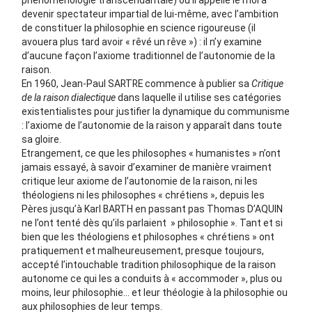
phénoménologie transcendantale) où il appelle le moi à
devenir spectateur impartial de lui-même, avec l’ambition
de constituer la philosophie en science rigoureuse (il
avouera plus tard avoir « rêvé un rêve ») : il n’y examine
d’aucune façon l’axiome traditionnel de l’autonomie de la
raison.
En 1960, Jean-Paul SARTRE commence à publier sa
Critique
de la raison dialectique
dans laquelle il utilise ses catégories
existentialistes pour justifier la dynamique du communisme
: l’axiome de l’autonomie de la raison y apparaît dans toute
sa gloire.
Etrangement, ce que les philosophes « humanistes » n’ont
jamais essayé, à savoir d’examiner de manière vraiment
critique leur axiome de l’autonomie de la raison, ni les
théologiens ni les philosophes « chrétiens », depuis les
Pères jusqu’à Karl BARTH en passant pas Thomas D’AQUIN
ne l’ont tenté dès qu’ils parlaient » philosophie ». Tant et si
bien que les théologiens et philosophes « chrétiens » ont
pratiquement et malheureusement, presque toujours,
accepté l’intouchable tradition philosophique de la raison
autonome ce qui les a conduits à « accommoder », plus ou
moins, leur philosophie… et leur théologie à la philosophie ou
aux philosophies de leur temps.