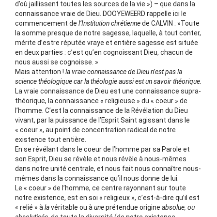
d’où jaillissent toutes les sources de la vie ») – que dans la
connaissance vraie de Dieu. DOOYEWEERD rappelle ici le
commencement de
l’Institution chrétienne
de CALVIN : »Toute
la somme presque de notre sagesse, laquelle, à tout conter,
mérite d’estre réputée vraye et entière sagesse est située
en deux parties : c’est qu’en cognoissant Dieu, chacun de
nous aussi se cognoisse. »
Mais attention !
la vraie connaissance de Dieu n’est pas la
science théologique car la théologie aussi est un savoir théorique.
La vraie connaissance de Dieu est une connaissance supra-
théorique, la connaissance « religieuse » du « coeur » de
l’homme. C’est la connaissance de la Révélation du Dieu
vivant, par la puissance de l’Esprit Saint agissant dans le
« coeur », au point de concentration radical de notre
existence tout entière.
En se révélant dans le coeur de l’homme par sa Parole et
son Esprit, Dieu se révèle et nous révèle à nous-mêmes
dans notre unité centrale, et nous fait nous connaître nous-
mêmes dans la connaissance qu’il nous donne de lui.
Le « coeur » de l’homme, ce centre rayonnant sur toute
notre existence, est en soi « religieux », c’est-à-dire qu’il est
« relié » à
la
véritable ou à
une
prétendue origine
absolue, ou