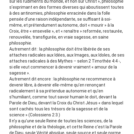
sur les rudiments du monde, et non sur Christ », philosophie
s’exprimant en des formes diverses qui aboutissent toutes
à des antinomies, philosophie enracinée dans la folle
pensée d’une raison indépendante, se suffisant à soi-
même, et prétendument autonome, doit « mourir » à la
Croix, être « ensevelie », et « renaître » reformée, restaurée,
renouvelée, transfigurée, en vraie sagesse, en saine
philosophie.
Autrement dit : la philosophie doit être libérée de ses
attaches radicales aux Idées, aux Images, aux Idoles, de ses
attaches radicales à des Mythes – selon 2 Timothée 4:4 -,
si elle veut commencer à devenir vraiment « amour de la
sagesse ».
Autrement dit encore : la philosophie ne recommence à
devenir libre, à devenir elle-même qu’en renonçant
radicalement à sa prétendue autonomie et qu’en
s’humiliant, comme tout savoir humain le doit, devant la
Parole de Dieu, devant la Croix du Christ Jésus « dans lequel
sont cachés tous les trésors de la sagesse et de la
science » (Colossiens 2:3.)
Il n’y a qu’une seule Reine de toutes les sciences, de la
philosophie et de la théologie, et cette Reine c’est la Parole
de Dieu, seule Vérité absolue, seule source et seule norme