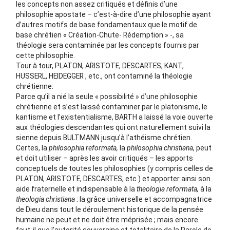
les concepts non assez critiqués et définis d’une
philosophie apostate – c’est-à-dire d’une philosophie ayant
d’autres motifs de base fondamentaux que le motif de
base chrétien « Création-Chute- Rédemption » -, sa
théologie sera contaminée par les concepts fournis par
cette philosophie.
Tour à tour, PLATON, ARISTOTE, DESCARTES, KANT,
HUSSERL, HEIDEGGER , etc., ont contaminé la théologie
chrétienne.
Parce qu’il a nié la seule « possibilité » d’une philosophie
chrétienne et s’est laissé contaminer par le platonisme, le
kantisme et l’existentialisme, BARTH a laissé la voie ouverte
aux théologies descendantes qui ont naturellement suivi la
sienne depuis BULTMANN jusqu’à l’athéisme chrétien.
Certes, la
philosophia reformata,
la
philosophia christiana
, peut
et doit utiliser – après les avoir critiqués – les apports
conceptuels de toutes les philosophies (y compris celles de
PLATON, ARISTOTE, DESCARTES, etc.) et apporter ainsi son
aide fraternelle et indispensable à la
theologia reformata,
à la
theologia christiana
: la grâce universelle et accompagnatrice
de Dieu dans tout le déroulement historique de la pensée
humaine ne peut et ne doit être méprisée ; mais encore