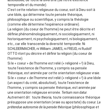
absolutisée,
de toute la diversité (de notre existence
temporelle et du monde).
C’est cette relation religieuse du coeur, soit à Dieu soit à
une Idole, qui détermine toute pensée théorique,
philosophique ou scientifique, y compris la théologie
(comme elle détermine l’expérience ordinaire).
La religion (du coeur de l’homme) ne peut être décrite et
définie phénoménologiquement, ni sociologiquement, ni
historiquement, ni psychologiquement, ni biologiquement,
etc., car elle transcende la diversité temporelle. Ni
SCHLEIERMACHER, ni William JAMES, ni FREUD, ni Rudolf
OTTO n’ont pu décrire et définir la religion (du coeur de
l’homme).
Si le « coeur » de l’homme est relié (« religioné » !) à Dieu,
toute l’existence de l’homme, y compris sa pensée
théorique, est animée par cette orientation religieuse vraie.
Si le « coeur » de l’homme est relié (« religioné » !) à une Idole
(un aspect du créé, absolutisé), toute l’existence de
l’homme, y compris sa pensée théorique, est animée par
une orientation religieuse erronée.
Tertium non datur.
Autrement dit : toute
theoria,
toute connaissance théorique
présuppose une orientation (vraie ou apostate) du coeur.
La
prétendue autonomie de la pensée théorique
(philosophique et