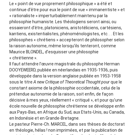
Le « point de vue proprement philosophique » a été et
continue d’être pour eux le point de vue « immanentiste » et
« rationaliste » imperturbablement maintenu par la
philosophie humaniste. Les théologiens seront ainsi, ou
essaieront d’être, platoniciens, aristotéliciens, cartésiens,
kantiens, existentialistes, phénoménologistes, etc. . . Et les
philosophes « chrétiens » accepteront de philosopher selon
la raison autonome, même lorsqu’ils tenteront, comme
Maurice BLONDEL, d’esquisser une philosophie
« chrétienne ».
Il faut attendre l’œuvre magistrale du philosophe Herman
DOOYEWEERD, publiée en néerlandais en 1935-1936, puis
développée dans la version anglaise publiée en 1953-1958
sous le titre
A new Critique of Theoretical Thought
pour
que le
constant axiome de la philosophie occidentale, celui de la
prétendue autonomie de la raison, soit enfin, de façon
décisive à mes yeux, réellement « critiqué », et pour qu’une
école nouvelle de philosophie chrétienne se développe enfin
aux Pays-Bas, en Afrique du Sud, aux Etats-Unis, au Canada,
en Indonésie et en Grande-Bretagne.
Le pasteur Pierre-Ch. MARCEL, dans ses thèses de doctorat
en théologie, hélas ! non imprimées, et par la publication de