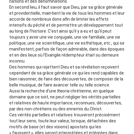
nations et des dénominations.
En second lieu, il faut savoir que Dieu, par sa grâce générale
et providentielle, maintient la vie de tous les hommes et leur
accorde de nombreux dons afin de limiter les effets
intensifs du péché et de permettre un développement tout
au long de l’histoire. C’est ainsi qu’il y a eu et qu’il peut
toujours y avoir une vie conjugale, une vie familiale, une vie
politique, une vie scientifique, une vie esthétique, etc., qui se
manifestent, parfois de façon admirable, dans des époques
et en des lieux où l’Evangile rédempteur était ou demeure
inconnu.
Des hommes qui rejettent Dieu et sa révélation reçoivent
cependant de sa grâce générale ce qui les rend capables de
bien raisonner, de faire des découvertes, de composer de la
belle musique, de faire avancer telle ou telle science.
Aussi la recherche d’une
theoria
chrétienne, en quelque
domaine que ce soit, ne peut négliger les vérités partielles
et relatives de haute importance, reconnues, découvertes,
par des non-chrétiens ou des ennemis du Christ.
Ces vérités partielles et relatives trouveront précisément
tout leur sens, toute leur valeur, lorsque, détachées des
motifs de base (et des visions) apostats qui les
« faussent », elles seront interprétées et intégrées dans