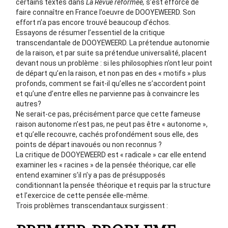
certains textes dans
La Revue réformée,
s’est efforcé de
faire connaître en France l’oeuvre de DOOYEWEERD. Son
effort n’a pas encore trouvé beaucoup d’échos.
Essayons de résumer l’essentiel de la critique
transcendantale de DOOYEWEERD. La prétendue autonomie
de la raison, et par suite sa prétendue universalité, placent
devant nous un problème : si les philosophies n’ont leur point
de départ qu’en la raison, et non pas en des « motifs » plus
profonds, comment se fait-il qu’elles ne s’accordent point
et qu’une d’entre elles ne parvienne pas à convaincre les
autres?
Ne serait-ce pas, précisément parce que cette fameuse
raison autonome n’est pas, ne peut pas être « autonome »,
et qu’elle recouvre, cachés profondément sous elle, des
points de départ inavoués ou non reconnus ?
La critique de DOOYEWEERD est « radicale » car elle entend
examiner les « racines » de la pensée théorique, car elle
entend examiner s’il n’y a pas de présupposés
conditionnant la pensée théorique et requis par la structure
et l’exercice de cette pensée elle-même.
Trois problèmes transcendantaux surgissent :