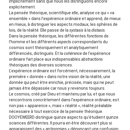
implicitement sans que nous les distinguions encore
explicitement.
La pensée théorique, scientifique elle, analyse ce qui « va
ensemble » dans l’expérience ordinaire et apprend, de mieux
en mieux, à distinguer les aspects modaux, les sphères de
lois, de la réalité. Elle passe de la
systasis
à la
distasis.
Dans la pensée théorique, les différentes
fonctions
de
l’homme et les différents
aspects
correspondants du
cosmos sont théoriquement et analytiquement
différenciés, distingués. Et la
cohérence
de l’expérience
ordinaire fait place aux indispensables
abstractions
théoriques des diverses sciences.
L’expérience ordinaire est forcément, nécessairement, la
première « donnée » dans notre vision de la réalité, une
donnée qui peut être enrichie, précisée, mais qui ne peut
jamais être dépassée car nous y revenons toujours.
Le cosmos, créé par Dieu et maintenu par lui, et que nous
rencontrons concrètement dans l’expérience ordinaire, est
non pas « apparence », mais « réalité », réalité préalable
nécessaire à tout exercice de la pensée théorique.
DOOYEWEERD distingue quinze aspects qu’étudient quinze
sciences différentes. Il pourra en être découvert plus si
apparaissent des « antinomies » dénonçant une confusion