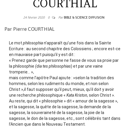
COURTHIAL
24 février 2020
0
Par
BIBLE & SCIENCE DIFFUSION
Par Pierre COURTHIAL
Le mot
philosophia
n’apparaît qu’une fois dans la Sainte
Ecriture : au second chapitre des Colossiens ; encore est-ce
en mauvaise part puisqu’il y est dit :
« Prenez garde que personne ne fasse de vous sa proie par
la philosophie
(dia tes philosophias
) et par une vaine
tromperie… »,
mais comme l’apôtre Paul ajoute : »selon la tradition des
hommes, selon les rudiments du monde, et non selon
Christ »,il faut supposer qu’il peut, mieux, qu’il doit y avoir
une recherche philosophique «
Kata Kriston
, selon Christ ».
Au reste, qui dit « philosophie » dit « amour de la sagesse »,
et la sagesse, la quête de la sagesse, la demande de la
sagesse, la souveraineté de la sagesse, la joie de la
sagesse, le don de la sagesse, etc., sont célébrés tant dans
l’Ancien que dans le Nouveau Testament.