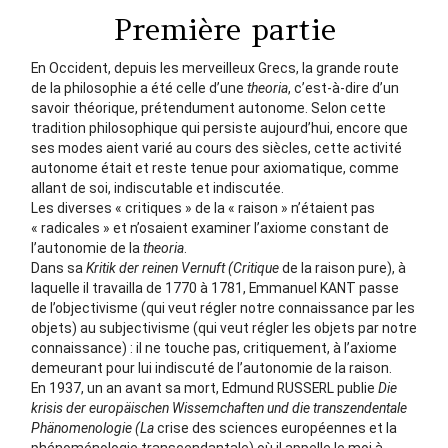
Première partie
En Occident, depuis les merveilleux Grecs, la grande route
de la philosophie a été celle d’une
theoria
, c’est-à-dire d’un
savoir théorique, prétendument autonome. Selon cette
tradition philosophique qui persiste aujourd’hui, encore que
ses modes aient varié au cours des siècles, cette activité
autonome était et reste tenue pour axiomatique, comme
allant de soi, indiscutable et indiscutée.
Les diverses « critiques » de la « raison » n’étaient pas
« radicales » et n’osaient examiner l’axiome constant de
l’autonomie de la
theoria
.
Dans sa
Kritik der reinen Vernuft (Critique
de la raison pure), à
laquelle il travailla de 1770 à 1781, Emmanuel KANT passe
de l’objectivisme (qui veut régler notre connaissance par les
objets) au subjectivisme (qui veut régler les objets par notre
connaissance) : il ne touche pas, critiquement, à l’axiome
demeurant pour lui indiscuté de l’autonomie de la raison.
En 1937, un an avant sa mort, Edmund RUSSERL publie
Die
krisis der europäischen Wissemchaften und die transzendentale
Phänomenologie (La
crise des sciences européennes et la