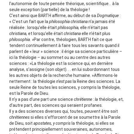
l’autonomie de toute pensée théorique, scientifique… à la
seule exception (partielle) de la théologie !
C’est ainsi que BARTH affirme, au début de sa
Dogmatique
:
« C’est un fait que la
philosophia christiana
n’a jamais été
réalisée : lorsqu’elle était
philosophia,
elle n’était pas
christiana,
et lorsqu’elle était
christiana
elle n’était plus
philosophia. »
Par contre, théologien, BARTH fait ce que
tendent continuellement à faire tous les savants quand il
parlent de « leur » science : il érige sa science particulière –
ici la théologie – au sommet ou au centre des autres
sciences : »La théologie est la science qui, en dernière
analyse, s’assigne (son objet). . . en lui subordonnant tous
les autres objets de la recherche humaine. »Affirmons-le
nettement : la théologie
n’est pas
la Reine des sciences. La
seule Reine de toutes les sciences, y compris la théologie,
est la Parole de Dieu.
Il n’y a pas d’une part une science
chrétienne : la
théologie, et,
d’autre part, des sciences qui seraient profanes.
Il y a des sciences diverses qui, toutes, peuvent être soit
chrétiennes
si elles s’efforcent de se soumettre à la Parole
de Dieu, soit
apostates, y compris
la théologie, si elles se
prétendent principiellement souveraines, autonomes,