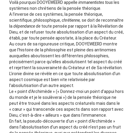
Voilà pourquoi DOOYEWEERD appelle
immanentistes tous
les
systèmes non chrétiens de la pensée théorique.
A l’inverse de ces systèmes, la pensée théorique,
scientifique, philosophique,
chrétienne,
se doit de reconnaître
la
dépendance de
toute pensée par rapport à la Révélation de
Dieu, et de refuser toute absolutisation d’un aspect du créé,
établi, par toute pensée apostate, à la place du Créateur.
Au cours de sa rigoureuse critique, DOOYEWEERD montre
que l’histoire de la philosophie est pleine des antinomies
auxquelles aboutissent les différentes philosophies,
précisément parce qu’elles absolutisent tel aspect du créé
et rejettent la souveraineté du Créateur et de Sa révélation.
L’ironie divine se révèle en ce que toute absolutisation d’un
aspect cosmique est bien vite relativisée par
l’absolutisation d’un autre aspect.
Le « point d’Archimède » (« Donnez-moi un point d’appui hors
du monde et je le soulèverai ») de la pensée théorique ne
peut être trouvé dans les aspects créaturels mais dans le
« cœur » qui transcende ces aspects dans son rapport avec
Dieu, c’est-à-dire « ailleurs » que dans l’immanence.
En fait, la pseudo-découverte d’un « point d’Archimède »
dans l’absolutisation d’un aspect du créé n’est pas un fruit