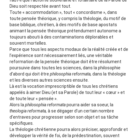
faut-il que l’autorité souveraine et totalitaire de la Parole de
Dieu soit respectée avant tout.
Toute « accommodation », tout « concordisme », dans
toute pensée théorique, y compris la théologie, du motif de
base biblique, chrétien, à des motifs de base apostats
animant la pensée théorique prétendument autonome a
toujours abouti à des contaminations déplorables et
souvent mortelles.
Parce que tous les aspects modaux de la réalité créée et de
l’expérience sont nécessairement liés, une véritable
reformation de la pensée théorique doit être résolument
poursuivie dans toutes les sciences, dans la philosophie
d’abord qui doit être
philosophia reformata,
dans la théologie
et les diverses autres sciences ensuite.
Là est la vocation imprescriptible de tous les chrétiens
appelés à aimer Dieu (et sa Parole) de tout leur « cœur » et
de toute leur « pensée ».
Alors la
philosophia reformata
pourra aider sa soeur, la
theologia reformata,
à se dégager d’un certain nombre
d’entraves pour progresser selon son objet et sa tâche
spécifiques.
La théologie chrétienne pourra alors préciser, approfondir et
développer la vérité de foi, de la prédestination, souvent