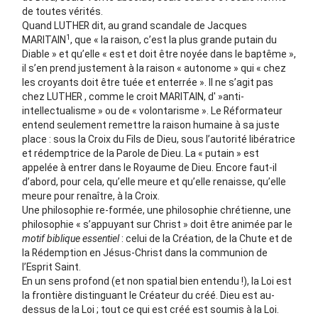
de toutes vérités.
Quand LUTHER dit, au grand scandale de Jacques
1
MARITAIN
, que « la raison, c’est la plus grande putain du
Diable » et qu’elle « est et doit être noyée dans le baptême »,
il s’en prend justement à la raison « autonome » qui « chez
les croyants doit être tuée et enterrée ». Il ne s’agit pas
chez LUTHER , comme le croit MARITAIN, d' »anti-
intellectualisme » ou de « volontarisme ». Le Réformateur
entend seulement remettre la raison humaine à sa juste
place : sous la Croix du Fils de Dieu, sous l’autorité libératrice
et rédemptrice de la Parole de Dieu. La « putain » est
appelée à entrer dans le Royaume de Dieu. Encore faut-il
d’abord, pour cela, qu’elle meure et qu’elle renaisse, qu’elle
meure pour renaître, à la Croix.
Une philosophie re-formée, une philosophie chrétienne, une
philosophie « s’appuyant sur Christ » doit être animée par le
motif biblique essentiel
: celui de la Création, de la Chute et de
la Rédemption en Jésus-Christ dans la communion de
l’Esprit Saint.
En un sens profond (et non spatial bien entendu !), la Loi est
la frontière distinguant le Créateur du créé. Dieu est au-
dessus de la Loi ; tout ce qui est créé est soumis à la Loi.