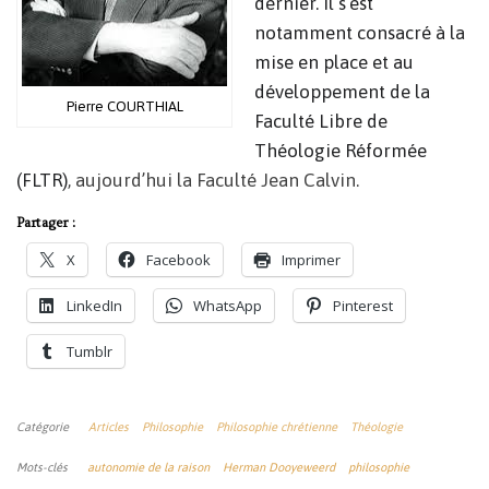
dernier. Il s’est
notamment consacré à la
mise en place et au
développement de la
Pierre COURTHIAL
Faculté Libre de
Théologie Réformée
(FLTR)
, aujourd’hui la Faculté Jean Calvin.
Partager :
X
Facebook
Imprimer
LinkedIn
WhatsApp
Pinterest
Tumblr
Catégorie
Articles
Philosophie
Philosophie chrétienne
Théologie
Mots-clés
autonomie de la raison
Herman Dooyeweerd
philosophie