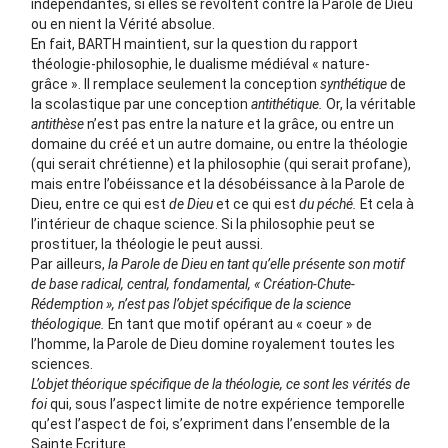
indépendantes, si elles se révoltent contre la Parole de Dieu
ou en nient la Vérité absolue.
En fait, BARTH maintient, sur la question du rapport
théologie-philosophie, le dualisme médiéval « nature-
grâce ». Il remplace seulement la conception
synthétique
de
la scolastique par une conception
antithétique.
Or, la véritable
antithèse
n’est pas entre la nature et la grâce, ou entre un
domaine du créé et un autre domaine, ou entre la théologie
(qui serait chrétienne) et la philosophie (qui serait profane),
mais entre l’obéissance et la désobéissance à la Parole de
Dieu, entre ce qui est
de Dieu
et ce qui est
du péché.
Et cela à
l’intérieur de chaque science. Si la philosophie peut se
prostituer, la théologie le peut aussi.
Par ailleurs,
la Parole de Dieu en tant qu’elle présente son motif
de base radical, central, fondamental, « Création-Chute-
Rédemption », n’est pas l’objet spécifique de la science
théologique.
En tant que motif opérant au « coeur » de
l’homme, la Parole de Dieu domine royalement toutes les
sciences.
L’objet théorique spécifique de la théologie, ce sont les vérités de
foi
qui, sous l’aspect limite de notre expérience temporelle
qu’est l’aspect de foi, s’expriment dans l’ensemble de la
Sainte Ecriture.