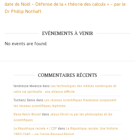
date de Noël – Défense de la « théorie des calculs » – par le
Dr Phillip Nothaft
EVÉNEMENTS À VENIR
No events are found.
COMMENTAIRES RÉCENTS
tendresse Mwanza
dans
Les technologies des médias numériques et
votre vie spirituelle : une alliance difficile
Tschanz Denis
dans
Les réseaux scientifiques frauduleux surpassent
les réseaux scientifiques légitimes.
Rene-Henry Brunet
dans
Jésus-Christ vu par les philosophes et les
scientifiques
La République raciale + | CDF
dans
La République raciale. Une histoire.
1860-1940 – par Carole Reynaud-Paligot