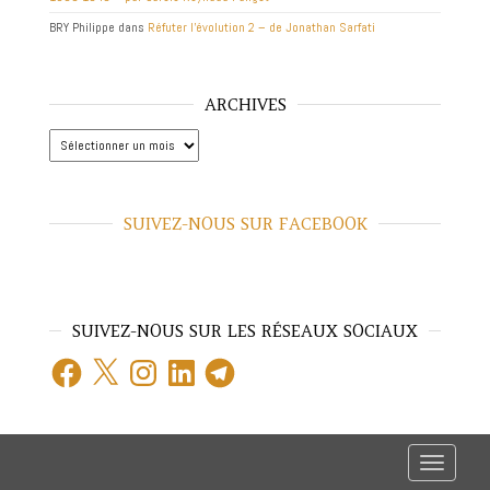
BRY Philippe
dans
Réfuter l’évolution 2 – de Jonathan Sarfati
ARCHIVES
Archives
SUIVEZ-NOUS SUR FACEBOOK
SUIVEZ-NOUS SUR LES RÉSEAUX SOCIAUX
Facebook
X
Instagram
LinkedIn
Telegram
T
o