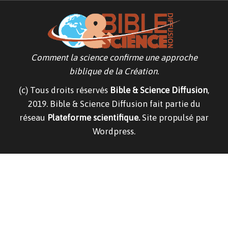
g
g
l
e
n
a
v
Comment la science confirme une approche
i
g
biblique de la Création.
a
t
(c) Tous droits réservés
Bible & Science Diffusion
,
i
o
2019. Bible & Science Diffusion fait partie du
n
réseau
Plateforme scientifique.
Site propulsé par
Wordpress.