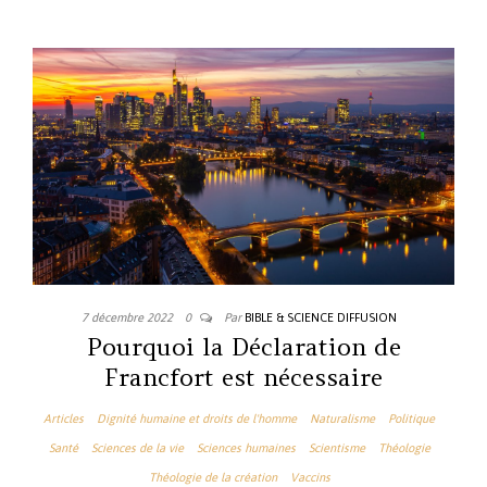
7 décembre 2022
0
Par
BIBLE & SCIENCE DIFFUSION
Pourquoi la Déclaration de
Francfort est nécessaire
Articles
Dignité humaine et droits de l'homme
Naturalisme
Politique
Santé
Sciences de la vie
Sciences humaines
Scientisme
Théologie
Théologie de la création
Vaccins