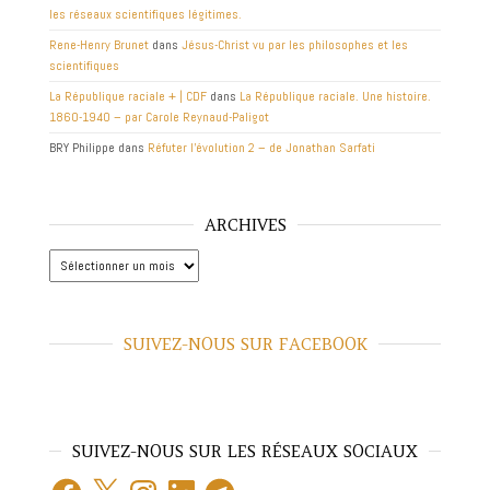
les réseaux scientifiques légitimes.
Rene-Henry Brunet
dans
Jésus-Christ vu par les philosophes et les
scientifiques
La République raciale + | CDF
dans
La République raciale. Une histoire.
1860-1940 – par Carole Reynaud-Paligot
BRY Philippe
dans
Réfuter l’évolution 2 – de Jonathan Sarfati
ARCHIVES
Archives
SUIVEZ-NOUS SUR FACEBOOK
SUIVEZ-NOUS SUR LES RÉSEAUX SOCIAUX
Facebook
X
Instagram
LinkedIn
Telegram