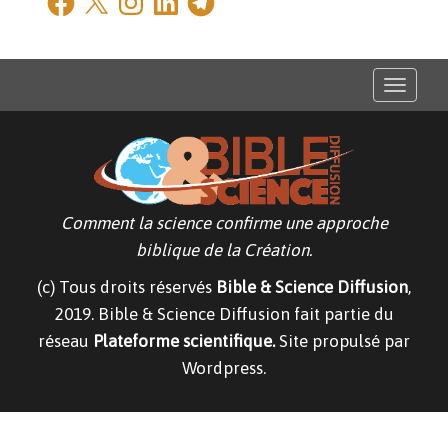
T
o
g
g
l
e
n
a
v
Comment la science confirme une approche
i
g
biblique de la Création.
a
t
(c) Tous droits réservés
Bible & Science Diffusion
,
i
o
2019. Bible & Science Diffusion fait partie du
n
réseau
Plateforme scientifique.
Site propulsé par
Wordpress.