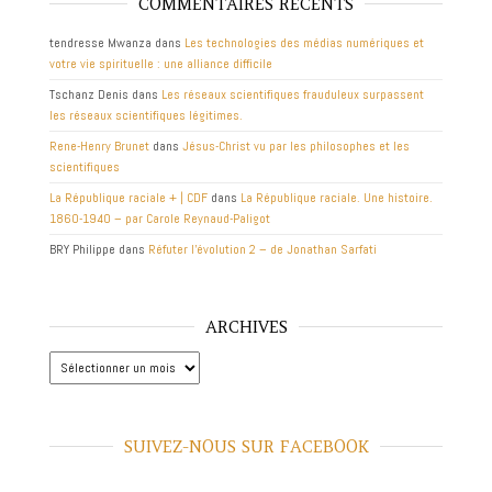
COMMENTAIRES RÉCENTS
tendresse Mwanza
dans
Les technologies des médias numériques et
votre vie spirituelle : une alliance difficile
Tschanz Denis
dans
Les réseaux scientifiques frauduleux surpassent
les réseaux scientifiques légitimes.
Rene-Henry Brunet
dans
Jésus-Christ vu par les philosophes et les
scientifiques
La République raciale + | CDF
dans
La République raciale. Une histoire.
1860-1940 – par Carole Reynaud-Paligot
BRY Philippe
dans
Réfuter l’évolution 2 – de Jonathan Sarfati
ARCHIVES
Archives
SUIVEZ-NOUS SUR FACEBOOK