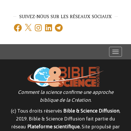
SUIVEZ-NOUS SUR LES RÉSEAUX SOCIAUX
Facebook
X
Instagram
LinkedIn
Telegram
T
o
g
g
l
e
n
a
v
Comment la science confirme une approche
i
g
biblique de la Création.
a
t
(c) Tous droits réservés
Bible & Science Diffusion
,
i
o
2019. Bible & Science Diffusion fait partie du
n
réseau
Plateforme scientifique.
Site propulsé par