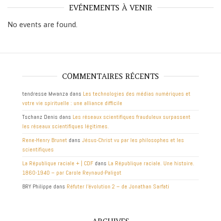
EVÉNEMENTS À VENIR
No events are found.
COMMENTAIRES RÉCENTS
tendresse Mwanza
dans
Les technologies des médias numériques et
votre vie spirituelle : une alliance difficile
Tschanz Denis
dans
Les réseaux scientifiques frauduleux surpassent
les réseaux scientifiques légitimes.
Rene-Henry Brunet
dans
Jésus-Christ vu par les philosophes et les
scientifiques
La République raciale + | CDF
dans
La République raciale. Une histoire.
1860-1940 – par Carole Reynaud-Paligot
BRY Philippe
dans
Réfuter l’évolution 2 – de Jonathan Sarfati