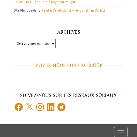
1860-1940 – par Carole Reynaud-Paligot
BRY Philippe
dans
Réfuter l’évolution 2 – de Jonathan Sarfati
ARCHIVES
Archives
SUIVEZ-NOUS SUR FACEBOOK
SUIVEZ-NOUS SUR LES RÉSEAUX SOCIAUX
Facebook
X
Instagram
LinkedIn
Telegram
T