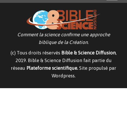
o
g
g
l
e
n
a
v
Comment la science confirme une approche
i
g
biblique de la Création.
a
t
(c) Tous droits réservés
Bible & Science Diffusion
,
i
o
2019. Bible & Science Diffusion fait partie du
n
réseau
Plateforme scientifique.
Site propulsé par
Wordpress.