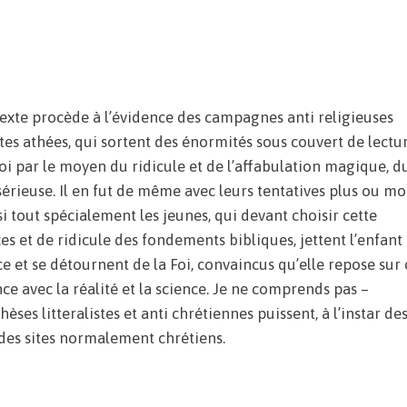
xte procède à l’évidence des campagnes anti religieuses
es athées, qui sortent des énormités sous couvert de lectu
oi par le moyen du ridicule et de l’affabulation magique, d
rieuse. Il en fut de même avec leurs tentatives plus ou mo
nsi tout spécialement les jeunes, qui devant choisir cette
s et de ridicule des fondements bibliques, jettent l’enfant
ce et se détournent de la Foi, convaincus qu’elle repose sur 
ce avec la réalité et la science. Je ne comprends pas –
ses litteralistes et anti chrétiennes puissent, à l’instar de
r des sites normalement chrétiens.