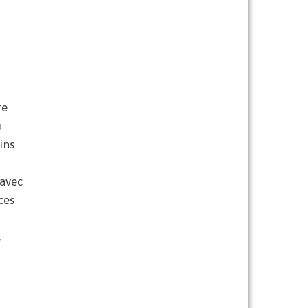
re
u
ins
 avec
ces
s