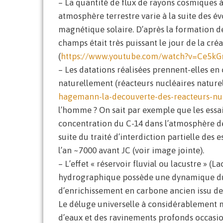
– La quantité de flux de rayons cosmiques à
atmosphère terrestre varie à la suite des 
magnétique solaire. D’après la formation d
champs était très puissant le jour de la cré
(
https://www.youtube.com/watch?v=Ce5k
– Les datations réalisées prennent-elles e
naturellement (réacteurs nucléaires naturel
hagemann-la-decouverte-des-reacteurs-nuc
l’homme ? On sait par exemple que les ess
concentration du C-14 dans l’atmosphère de
suite du traité d’interdiction partielle des
l’an ~7000 avant JC (voir image jointe).
– L’effet « réservoir fluvial ou lacustre » (L
hydrographique possède une dynamique du c
d’enrichissement en carbone ancien issu d
Le déluge universelle à considérablement 
d’eaux et des ravinements profonds occasi