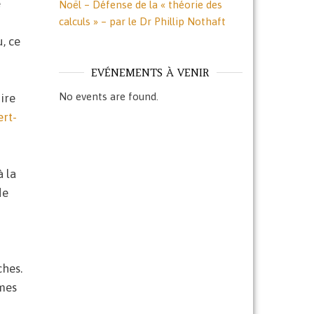
e
Noël – Défense de la « théorie des
calculs » – par le Dr Phillip Nothaft
, ce
EVÉNEMENTS À VENIR
No events are found.
ire
rt-
 la
de
ches.
rmes