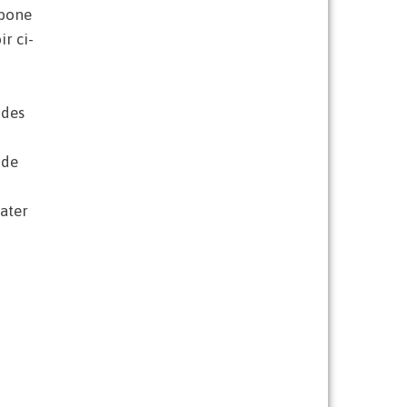
rbone
r ci-
 des
 de
ater