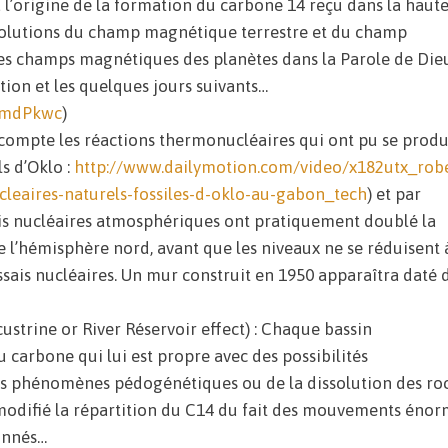
 l’origine de la formation du carbone 14 reçu dans la haut
évolutions du champ magnétique terrestre et du champ
es champs magnétiques des planètes dans la Parole de Dieu
ation et les quelques jours suivants…
GmdPkwc
)
n compte les réactions thermonucléaires qui ont pu se produ
s d’Oklo :
http://www.dailymotion.com/video/x182utx_robe
leaires-naturels-fossiles-d-oklo-au-gabon_tech
) et par
ais nucléaires atmosphériques ont pratiquement doublé la
 l’hémisphère nord, avant que les niveaux ne se réduisent à
 essais nucléaires. Un mur construit en 1950 apparaîtra daté 
acustrine or River Réservoir effect) : Chaque bassin
arbone qui lui est propre avec des possibilités
es phénomènes pédogénétiques ou de la dissolution des ro
modifié la répartition du C14 du fait des mouvements éno
onnés…